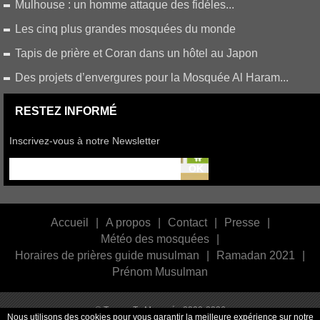
Mulhouse : un homme attaque des fidéles...
Les cinq plus grandes mosquées du monde
Tapis de prière et Coran dans un hôtel au Japon
Des projets d’envergures pour la Mosquée Al Haram...
RESTEZ INFORMÉ
Inscrivez-vous à notre Newsletter
Accueil
|
A propos
|
Contact
|
Presse
|
Météo des mosquées
|
Horaires de prières guide musulman
|
Ramadan 2021
|
Prénom Musulman
© Trouve Ta Mosquée 2009-2026
Nous utilisons des cookies pour vous garantir la meilleure expérience sur notre