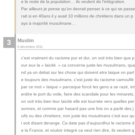
e le reste de la population… ils veulent de l’intégration.
Par ailleurs je pense qu’on devrait penser à ce qui se passe
rait si en 40ans il y avait 10 millions de chrétiens dans un p
ays à majorité musulmane…
Muslim
3
6 décembre 2011
c’est vraiment du racisme pur et dur, on voit très bien que p
our eux la « laicité » ca concerne juste les musulmans, qua
nd ya un debat sur les chose qui doivent etre laique on parl
e toujours des musulmans, c’est juste du racisme camouflé
par ce mot « laique » parceque forcé les gens a se razé, int
erdire le port du voile, faire des scandale pour les minarets,
on voit très bien leur laicité elle est tournée vers quelles per
sonnes, et comme par hasard pas une fois on a parlé des j
uifs ou des chretiens, non juste les musulmans c’est eux qu
i soit disant derange. Ca date pas d’aujourdhui le racisme d
e la France, et vouloir integré ca veut rien dire, ils veulent q