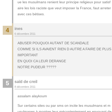
ue les musulmans renient leur principe religieux pour satisf
aire les lois raciste que veut imposer la France, faut arreter
avec ces bétises.
ines
4
6 décembre 2011
ABUSER POUQUOI AUTANT DE SCANDALE
COMME SI ILS AVAIENT RIEN D AUTRE A FAIRE DE PLUS
IMPORTANT
EN QUOI CA LEUR DERANGE
NOTRE PUDEUR ?????
saïd de creil
5
8 décembre 2011
assalam alaykoum
Sur certains sites ou par sms on incite les musulmans et m
usulmanes à montrer leur mécontentement en envoyant de