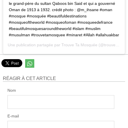
le grand-père du sultan Qaboos bin Said et qui a gouverné
Oman de 1913 à 1932. crédit photo : @m_ihsane #oman
#mosque #mosquée #beautifuldestinations
#mosqueoftheworld #mosqueofoman #mosqueedefrance
#beautifulmosquesaroundtheworld #islam #muslim
#musulman #trouvetamosquee #minaret #Allah #allahuakbar
Une publication partagée par
Trouve Ta Mosquée
(@trouvetamosquee) le
RÉAGIR À CET ARTICLE
Nom
E-mail