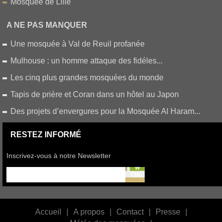
Mosquée de Lille
A NE PAS MANQUER
Une mosquée à Val de Reuil profanée
Mulhouse : un homme attaque des fidéles...
Les cinq plus grandes mosquées du monde
Tapis de prière et Coran dans un hôtel au Japon
Des projets d’envergures pour la Mosquée Al Haram...
RESTEZ INFORMÉ
Inscrivez-vous à notre Newsletter
Accueil
|
A propos
|
Contact
|
Presse
|