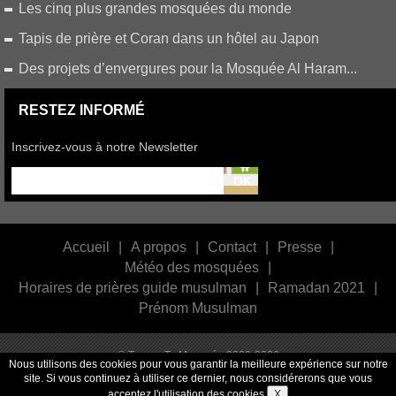
Les cinq plus grandes mosquées du monde
Tapis de prière et Coran dans un hôtel au Japon
Des projets d’envergures pour la Mosquée Al Haram...
RESTEZ INFORMÉ
Inscrivez-vous à notre Newsletter
Accueil
|
A propos
|
Contact
|
Presse
|
Météo des mosquées
|
Horaires de prières guide musulman
|
Ramadan 2021
|
Prénom Musulman
© Trouve Ta Mosquée 2009-2026
Nous utilisons des cookies pour vous garantir la meilleure expérience sur notre
site. Si vous continuez à utiliser ce dernier, nous considérerons que vous
acceptez l'utilisation des cookies.
X