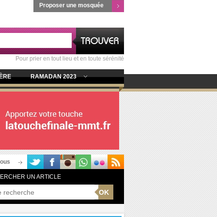
Proposer une mosquée
Pour prier en tout lieu et en toute sérénité
IÈRE
RAMADAN 2023
nous
ERCHER UN ARTICLE