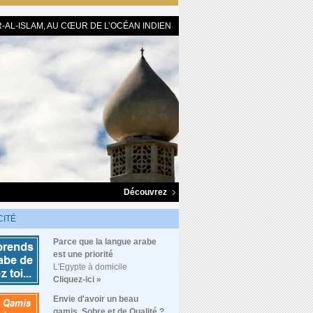
-AL-ISLAM, AU CŒUR DE L’OCÉAN INDIEN
Découvrez
CITÉ
Parce que la langue arabe
est une priorité
L'Egypte à domicile
Cliquez-ici »
Envie d'avoir un beau
qamis, Sobre et de Qualité ?