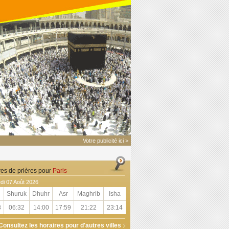
Votre publicité ici >
res de prières pour
Paris
di 07 Août 2026
Shuruk
Dhuhr
Asr
Maghrib
Isha
8
06:32
14:00
17:59
21:22
23:14
Consultez les horaires pour d'autres villes