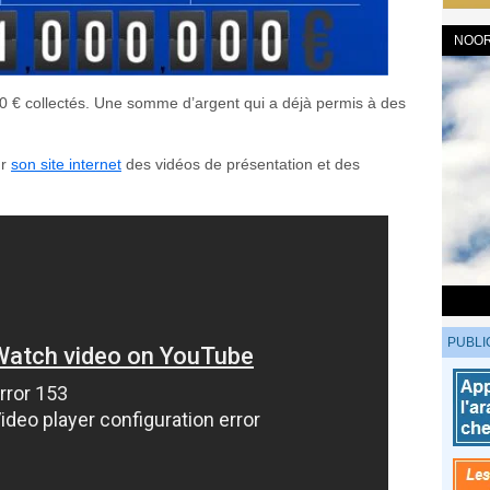
NOOR
00 € collectés. Une somme d’argent qui a déjà permis à des
ur
son site internet
des vidéos de présentation et des
PUBLI