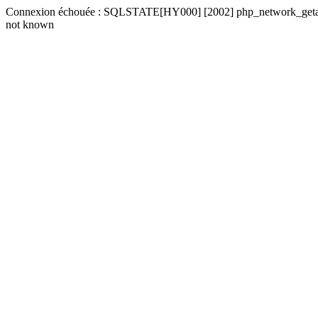
Connexion échouée : SQLSTATE[HY000] [2002] php_network_getaddre
not known