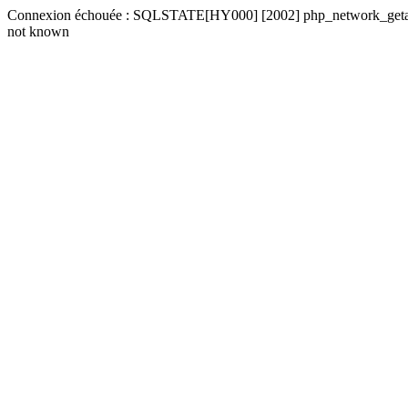
Connexion échouée : SQLSTATE[HY000] [2002] php_network_getaddre
not known