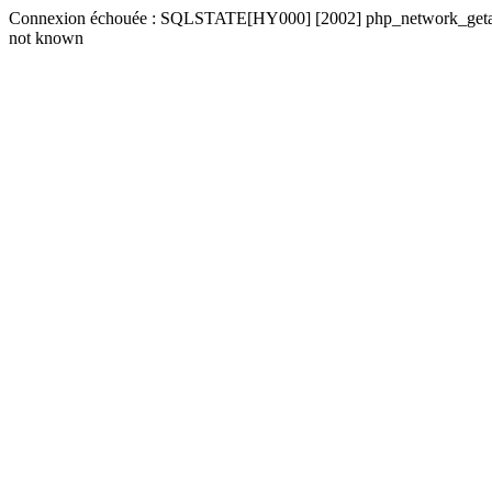
Connexion échouée : SQLSTATE[HY000] [2002] php_network_getaddre
not known