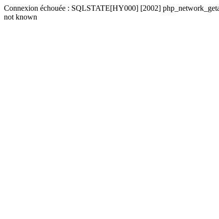
Connexion échouée : SQLSTATE[HY000] [2002] php_network_getaddre
not known