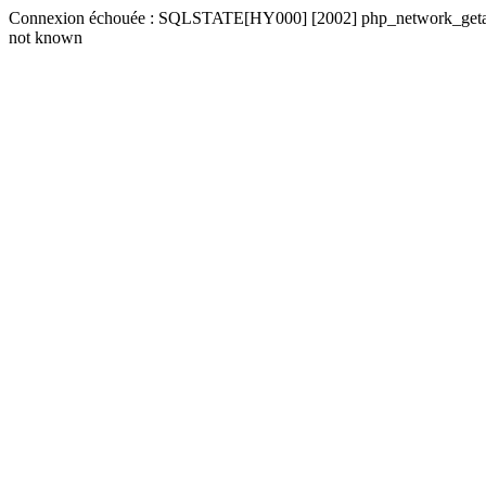
Connexion échouée : SQLSTATE[HY000] [2002] php_network_getaddre
not known