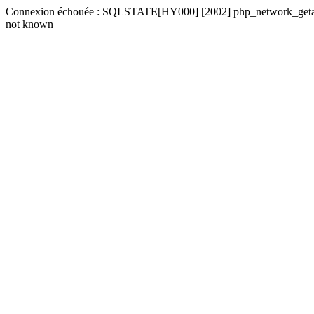
Connexion échouée : SQLSTATE[HY000] [2002] php_network_getaddre
not known