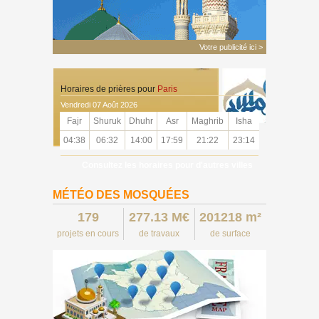
Votre publicité ici >
Horaires de prières pour
Paris
Vendredi 07 Août 2026
Fajr
Shuruk
Dhuhr
Asr
Maghrib
Isha
04:38
06:32
14:00
17:59
21:22
23:14
Consultez les horaires pour d'autres villes
MÉTÉO DES MOSQUÉES
179
277.13 M€
201218 m²
projets en cours
de travaux
de surface