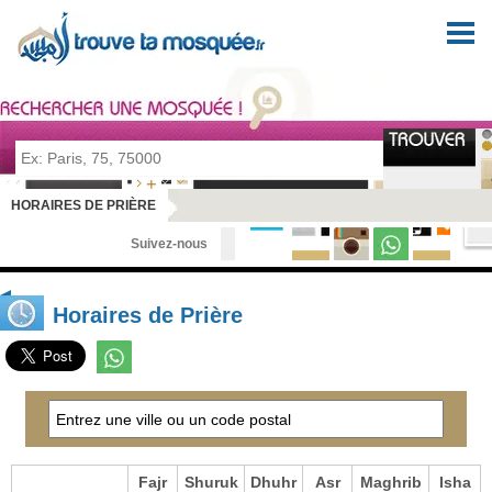
Pour prier en tout lieu et en toute sérénité
HORAIRES DE PRIÈRE
Suivez-nous
Horaires de Prière
Fajr
Shuruk
Dhuhr
Asr
Maghrib
Isha