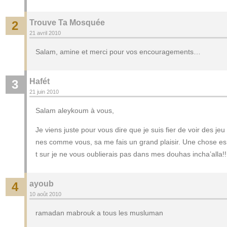
Trouve Ta Mosquée
2
21 avril 2010
Salam, amine et merci pour vos encouragements…
Hafét
3
21 juin 2010
Salam aleykoum à vous,
Je viens juste pour vous dire que je suis fier de voir des jeu
nes comme vous, sa me fais un grand plaisir. Une chose es
t sur je ne vous oublierais pas dans mes douhas incha’alla!!
ayoub
4
10 août 2010
ramadan mabrouk a tous les musluman