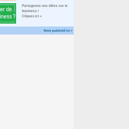
Partageons nos idées sur le
business !
Cliquez-ici »
Votre publicité ici >