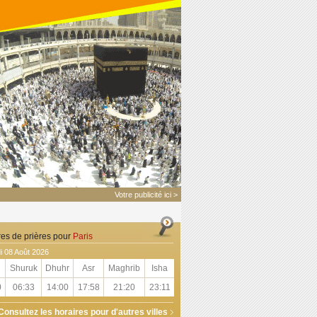
Votre publicité ici >
res de prières pour
Paris
 08 Août 2026
Shuruk
Dhuhr
Asr
Maghrib
Isha
0
06:33
14:00
17:58
21:20
23:11
Consultez les horaires pour d'autres villes