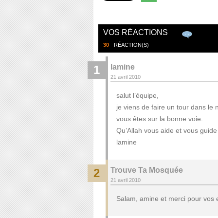
VOS RÉACTIONS
30
RÉACTION(S)
lamine
1
21 avril 2010
salut l’équipe,
je viens de faire un tour dans le 
vous êtes sur la bonne voie.
Qu’Allah vous aide et vous guide
lamine
Trouve Ta Mosquée
2
21 avril 2010
Salam, amine et merci pour vo