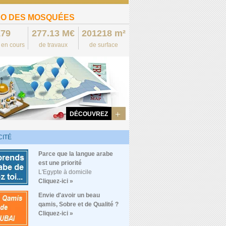
O DES MOSQUÉES
179
277.13 M€
201218 m²
s en cours
de travaux
de surface
DÉCOUVREZ
CITÉ
Parce que la langue arabe
est une priorité
L'Egypte à domicile
Cliquez-ici »
Envie d'avoir un beau
qamis, Sobre et de Qualité ?
Cliquez-ici »