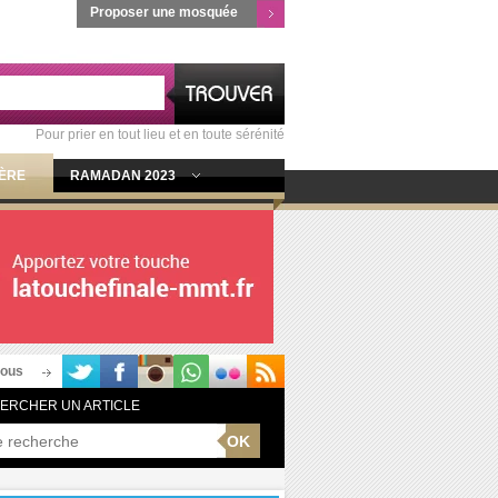
Proposer une mosquée
Pour prier en tout lieu et en toute sérénité
IÈRE
RAMADAN 2023
nous
ERCHER UN ARTICLE