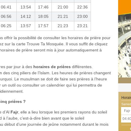
06:41
13:54
17:46
21:00
22:36
06:56
14:12
18:05
21:21
23:00
06:25
13:57
17:57
21:23
23:21
offrir la possibilité de consulter les horaires de prière pour
 sur la carte Trouve Ta Mosquée. Il vous suffit de cliquez
 horaires de prière seront mis à jour automatiquement à
res par jour à des
horaires de prières
différentes.
n des cinq piliers de l’Islam. Les heures de prières changent
pourquoi. Le musulman se doit de faire ses prières à l’heure
r un outil ou consulter un calendrier qui lui permettra de
tidiennement.
Horai
inq prières ?
Samedi
Fajr
e d’Al
Fajr
, elle a lieu lorsque les premiers rayons du soleil
 à l’aube, c’est-à-dire bien avant que le soleil
04:4
 au début d’une journée de jeûne notamment durant le mois