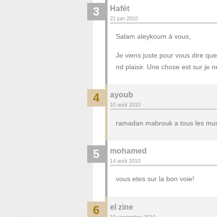
Hafét
3
21 juin 2010
Salam aleykoum à vous,
Je viens juste pour vous dire que
nd plaisir. Une chose est sur je 
ayoub
4
10 août 2010
ramadan mabrouk a tous les mu
mohamed
5
14 août 2010
vous etes sur la bon voie!
el zine
6
10 septembre 2010