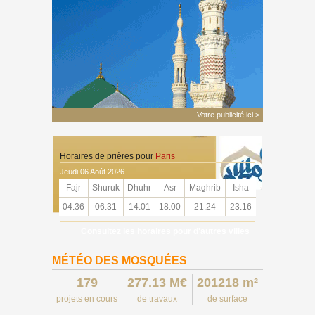
Votre publicité ici >
Horaires de prières pour
Paris
Jeudi 06 Août 2026
Fajr
Shuruk
Dhuhr
Asr
Maghrib
Isha
04:36
06:31
14:01
18:00
21:24
23:16
Consultez les horaires pour d'autres villes
MÉTÉO DES MOSQUÉES
179
277.13 M€
201218 m²
projets en cours
de travaux
de surface