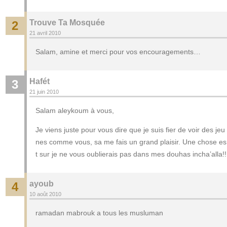
Trouve Ta Mosquée
2
21 avril 2010
Salam, amine et merci pour vos encouragements…
Hafét
3
21 juin 2010
Salam aleykoum à vous,
Je viens juste pour vous dire que je suis fier de voir des jeu
nes comme vous, sa me fais un grand plaisir. Une chose es
t sur je ne vous oublierais pas dans mes douhas incha’alla!!
ayoub
4
10 août 2010
ramadan mabrouk a tous les musluman