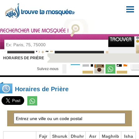
Pour prier en tout lieu et en toute sérénité
HORAIRES DE PRIÈRE
Suivez-nous
Horaires de Prière
Fajr
Shuruk
Dhuhr
Asr
Maghrib
Isha