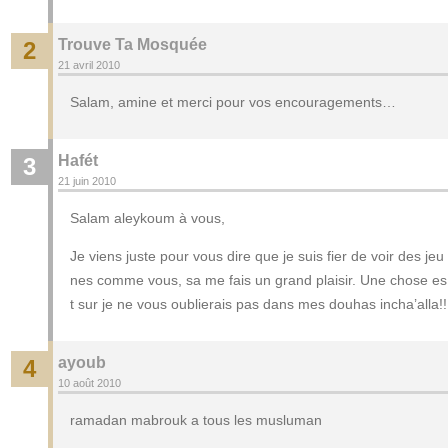
Trouve Ta Mosquée
2
21 avril 2010
Salam, amine et merci pour vos encouragements…
Hafét
3
21 juin 2010
Salam aleykoum à vous,
Je viens juste pour vous dire que je suis fier de voir des jeu
nes comme vous, sa me fais un grand plaisir. Une chose es
t sur je ne vous oublierais pas dans mes douhas incha’alla!!
ayoub
4
10 août 2010
ramadan mabrouk a tous les musluman