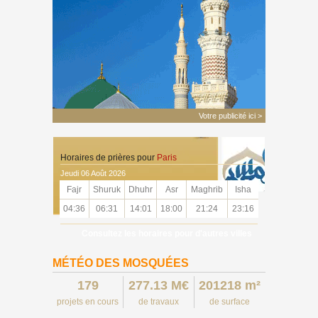
Votre publicité ici >
Horaires de prières pour
Paris
Jeudi 06 Août 2026
Fajr
Shuruk
Dhuhr
Asr
Maghrib
Isha
04:36
06:31
14:01
18:00
21:24
23:16
Consultez les horaires pour d'autres villes
MÉTÉO DES MOSQUÉES
179
277.13 M€
201218 m²
projets en cours
de travaux
de surface