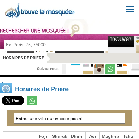
Pour prier en tout lieu et en toute sérénité
HORAIRES DE PRIÈRE
Suivez-nous
Horaires de Prière
Fajr
Shuruk
Dhuhr
Asr
Maghrib
Isha