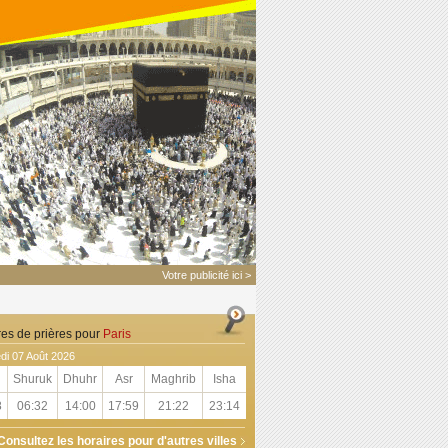
Votre publicité ici >
res de prières pour
Paris
di 07 Août 2026
Shuruk
Dhuhr
Asr
Maghrib
Isha
8
06:32
14:00
17:59
21:22
23:14
Consultez les horaires pour d'autres villes