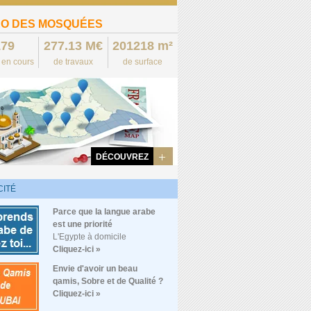
O DES MOSQUÉES
179
277.13 M€
201218 m²
s en cours
de travaux
de surface
DÉCOUVREZ
CITÉ
Parce que la langue arabe
est une priorité
L'Egypte à domicile
Cliquez-ici »
Envie d'avoir un beau
qamis, Sobre et de Qualité ?
Cliquez-ici »