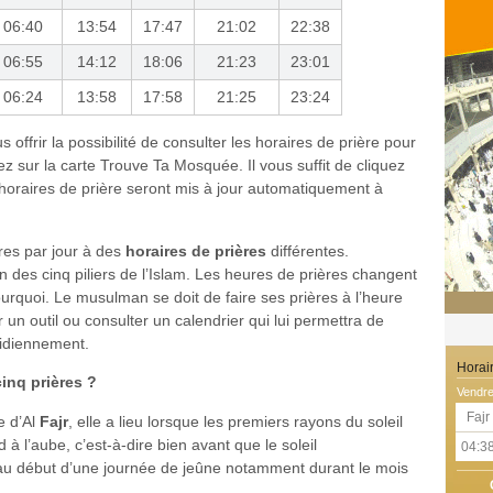
06:40
13:54
17:47
21:02
22:38
06:55
14:12
18:06
21:23
23:01
06:24
13:58
17:58
21:25
23:24
offrir la possibilité de consulter les horaires de prière pour
 sur la carte Trouve Ta Mosquée. Il vous suffit de cliquez
 horaires de prière seront mis à jour automatiquement à
res par jour à des
horaires de prières
différentes.
n des cinq piliers de l’Islam. Les heures de prières changent
pourquoi. Le musulman se doit de faire ses prières à l’heure
r un outil ou consulter un calendrier qui lui permettra de
tidiennement.
Horai
inq prières ?
Vendre
Fajr
e d’Al
Fajr
, elle a lieu lorsque les premiers rayons du soleil
 à l’aube, c’est-à-dire bien avant que le soleil
04:3
 au début d’une journée de jeûne notamment durant le mois