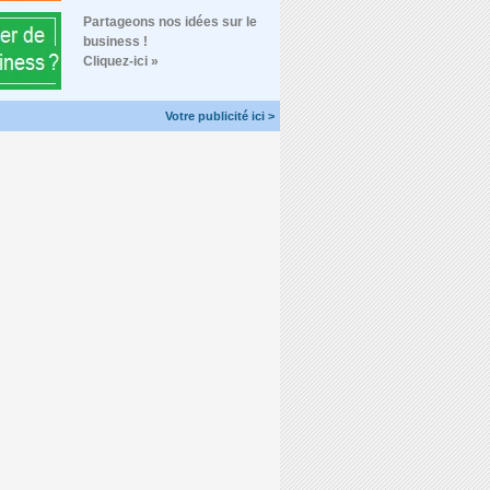
Partageons nos idées sur le
business !
Cliquez-ici »
Votre publicité ici >