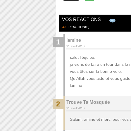
VOS RÉACTIONS
30
RÉACTION(S)
lamine
1
21 avril 2010
salut l’équipe,
je viens de faire un tour dans le 
vous êtes sur la bonne voie.
Qu’Allah vous aide et vous guide
lamine
Trouve Ta Mosquée
2
21 avril 2010
Salam, amine et merci pour vo