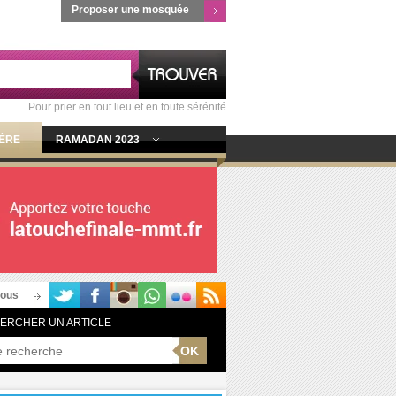
Proposer une mosquée
Pour prier en tout lieu et en toute sérénité
IÈRE
RAMADAN 2023
nous
ERCHER UN ARTICLE