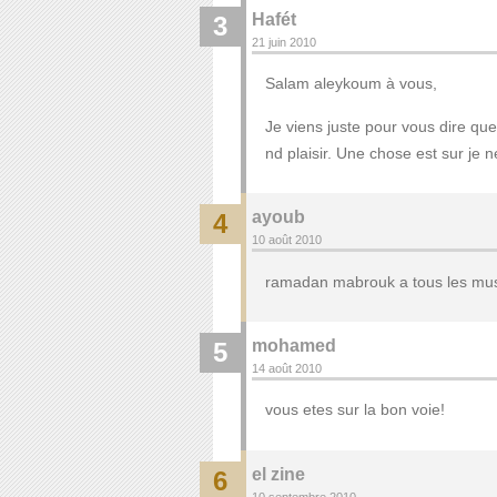
Hafét
3
21 juin 2010
Salam aleykoum à vous,
Je viens juste pour vous dire que
nd plaisir. Une chose est sur je 
ayoub
4
10 août 2010
ramadan mabrouk a tous les mu
mohamed
5
14 août 2010
vous etes sur la bon voie!
el zine
6
10 septembre 2010