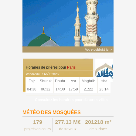
Votre publicité ici >
Horaires de prières pour
Paris
Vendredi 07 Août 2026
Fajr
Shuruk
Dhuhr
Asr
Maghrib
Isha
04:38
06:32
14:00
17:59
21:22
23:14
Consultez les horaires pour d'autres villes
MÉTÉO DES MOSQUÉES
179
277.13 M€
201218 m²
projets en cours
de travaux
de surface