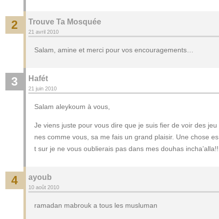
Trouve Ta Mosquée
2
21 avril 2010
Salam, amine et merci pour vos encouragements…
Hafét
3
21 juin 2010
Salam aleykoum à vous,
Je viens juste pour vous dire que je suis fier de voir des jeu
nes comme vous, sa me fais un grand plaisir. Une chose es
t sur je ne vous oublierais pas dans mes douhas incha’alla!!
ayoub
4
10 août 2010
ramadan mabrouk a tous les musluman