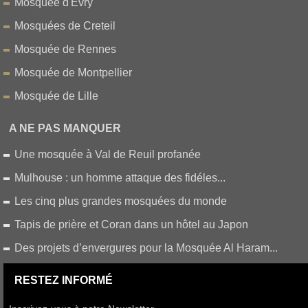
Mosquée d'Evry
Mosquées de Creteil
Mosquée de Rennes
Mosquée de Montpellier
Mosquée de Lille
A NE PAS MANQUER
Une mosquée à Val de Reuil profanée
Mulhouse : un homme attaque des fidéles...
Les cinq plus grandes mosquées du monde
Tapis de prière et Coran dans un hôtel au Japon
Des projets d’envergures pour la Mosquée Al Haram...
RESTEZ INFORMÉ