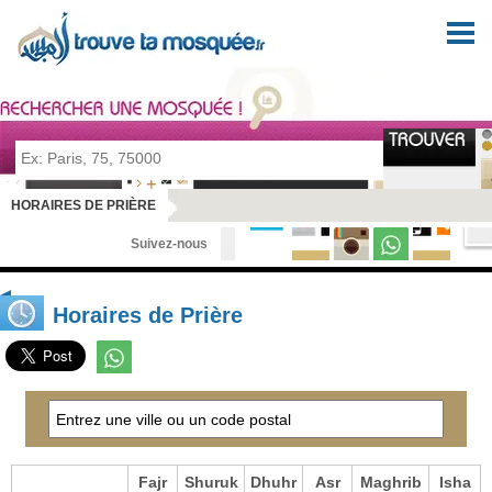
Pour prier en tout lieu et en toute sérénité
HORAIRES DE PRIÈRE
Suivez-nous
Horaires de Prière
Fajr
Shuruk
Dhuhr
Asr
Maghrib
Isha