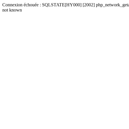
Connexion échouée : SQLSTATE[HY000] [2002] php_network_getaddre
not known